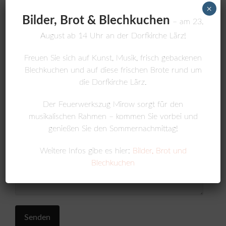
Ihre E-Mail-Adresse (Pflichtfeld)
×
Bilder, Brot & Blechkuchen
– am 23.
August ab 14 Uhr an der Dorfkirche Lärz!
Betreff
Freuen Sie sich auf Kunst, Musik, frisch gebackenen
Blechkuchen und auf diese frischen Brote rund um
die Dorfkirche Lärz.
Ihre Nachricht
Der Feuerwerkszug Mirow sorgt für den
musikalischen Rahmen – kommen Sie vorbei und
genießen Sie den Sommernachmittag!
Weitere Infos gibe es hier:
Bilder, Brot und
Blechkuchen