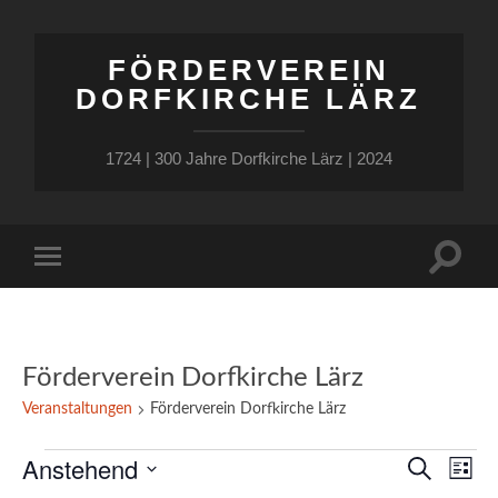
FÖRDERVEREIN
DORFKIRCHE LÄRZ
1724 | 300 Jahre Dorfkirche Lärz | 2024
Suchfe
Mobile-
ein-/a
Menü
ein-/ausblenden
Förderverein Dorfkirche Lärz
Veranstaltungen
Förderverein Dorfkirche Lärz
Veranstaltungen
Anstehend
Verans
Ver
Suche
Liste
Ans
Datum