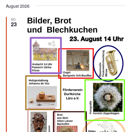
Suche
wählen.
August 2026
Nav
und
Ansicht
SO.
23
Naviga