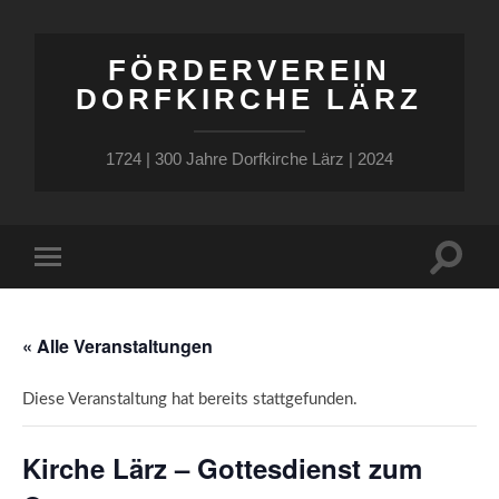
FÖRDERVEREIN
DORFKIRCHE LÄRZ
1724 | 300 Jahre Dorfkirche Lärz | 2024
Suchfe
Mobile-
ein-/a
Menü
ein-/ausblenden
« Alle Veranstaltungen
Diese Veranstaltung hat bereits stattgefunden.
Kirche Lärz – Gottesdienst zum